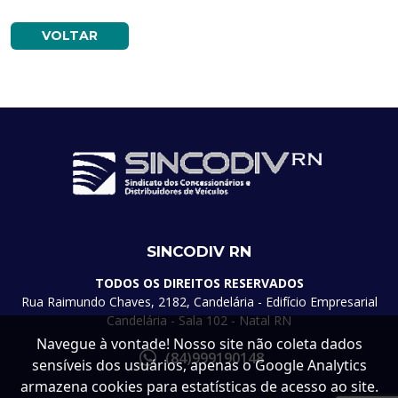
VOLTAR
SINCODIV RN
TODOS OS DIREITOS RESERVADOS
Rua Raimundo Chaves, 2182, Candelária - Edifício Empresarial
Candelária - Sala 102 - Natal RN
Navegue à vontade! Nosso site não coleta dados
(84)999190148
sensíveis dos usuários, apenas o Google Analytics
armazena cookies para estatísticas de acesso ao site.